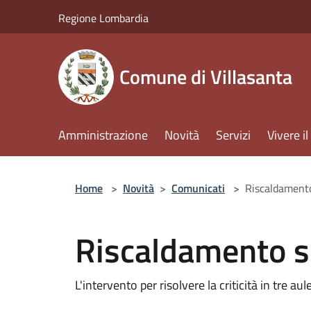
Salta al contenuto principale
Regione Lombardia
Comune di Villasanta
Amministrazione
Novità
Servizi
Vivere 
Home
>
Novità
>
Comunicati
>
Riscaldament
Riscaldamento s
L'intervento per risolvere la criticità in tre aul