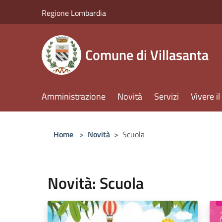
Salta al contenuto principale
Regione Lombardia
Comune di Villasanta
Amministrazione
Novità
Servizi
Vivere 
Home
>
Novità
>
Scuola
Novità: Scuola