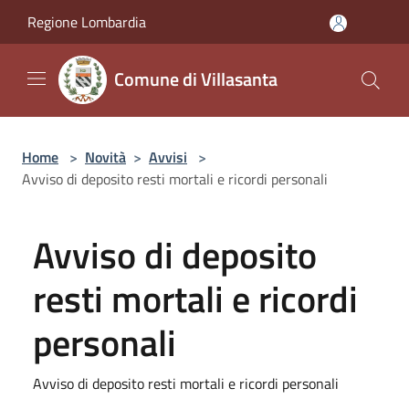
Salta al contenuto principale
Regione Lombardia
Comune di Villasanta
Home
>
Novità
>
Avvisi
>
Avviso di deposito resti mortali e ricordi personali
Avviso di deposito
resti mortali e ricordi
personali
Avviso di deposito resti mortali e ricordi personali