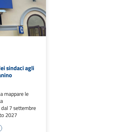
ei sindaci agli
anino
i a mappare le
ta
e dal 7 settembre
sto 2027