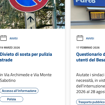
AVVISI
AVVISI
19 MARZO 2026
17 FEBBRAIO 2026
Divieto di sosta per pulizia
Questionario d
strade
utenti del Bes
in Via Archimede e Via Monte
Aiutate i sindac
Sabotino
necessità, in vis
dell'interruzion
Accesso all'informazione
2026 al 28 ago
Polizia
Trasporto pubblico