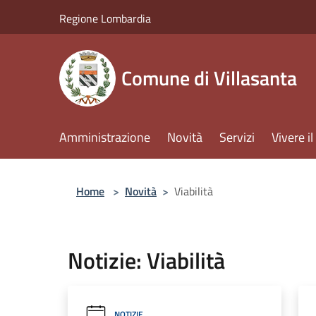
Salta al contenuto principale
Regione Lombardia
Comune di Villasanta
Amministrazione
Novità
Servizi
Vivere 
Home
>
Novità
>
Viabilità
Notizie: Viabilità
NOTIZIE