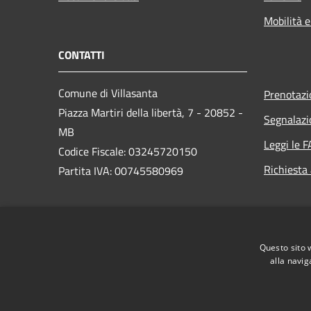
Mobilità e
CONTATTI
Comune di Villasanta
Prenotaz
Piazza Martiri della libertà, 7 - 20852 -
Segnalazi
MB
Leggi le 
Codice Fiscale: 03245720150
Richiesta
Partita IVA: 00745580969
PEC:
protocollo@pec.comune.villasanta.mb.it
Questo sito 
Centralino Unico: +39 039 237541
alla navig