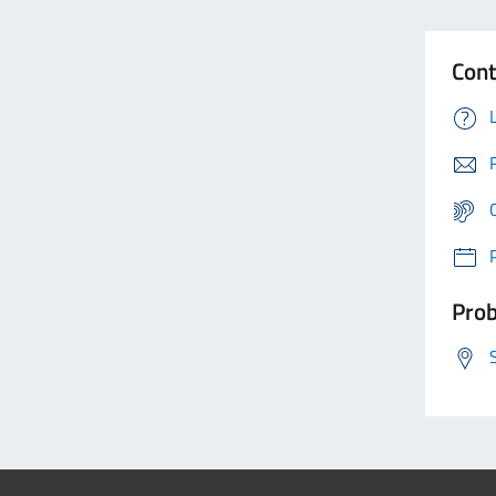
Cont
Prob