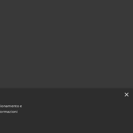
×
nzionamento e
nformazioni