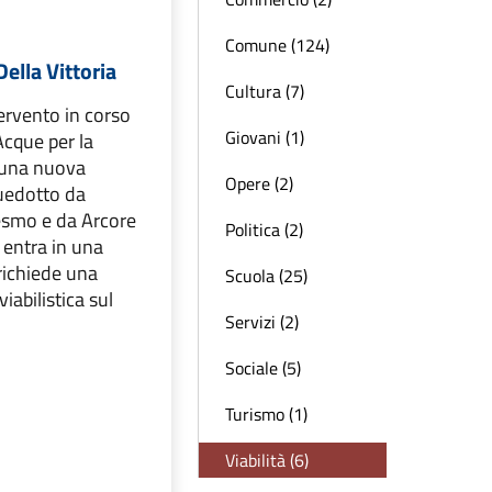
Comune (124)
Della Vittoria
Cultura (7)
ervento in corso
Giovani (1)
Acque per la
i una nuova
Opere (2)
quedotto da
esmo e da Arcore
Politica (2)
 entra in una
richiede una
Scuola (25)
iabilistica sul
Servizi (2)
Sociale (5)
Turismo (1)
Viabilità (6)