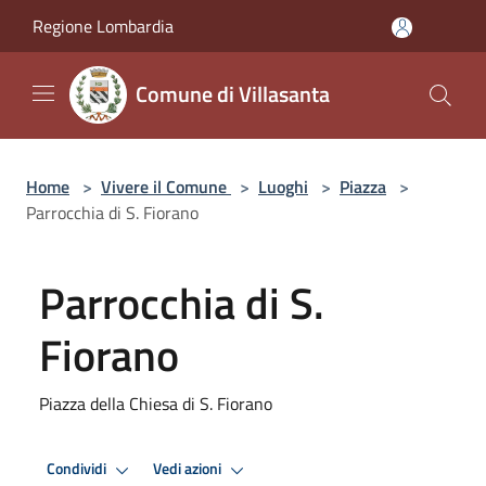
Salta al contenuto principale
Regione Lombardia
Comune di Villasanta
Home
>
Vivere il Comune
>
Luoghi
>
Piazza
>
Parrocchia di S. Fiorano
Parrocchia di S.
Fiorano
Piazza della Chiesa di S. Fiorano
Condividi
Vedi azioni