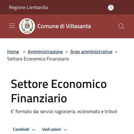
Salta al contenuto principale
Regione Lombardia
Comune di Villasanta
Home
>
Amministrazione
>
Aree amministrative
>
Settore Economico Finanziario
Settore Economico
Finanziario
E' formato dai servizi ragioneria, economato e tributi
Condividi
Vedi azioni