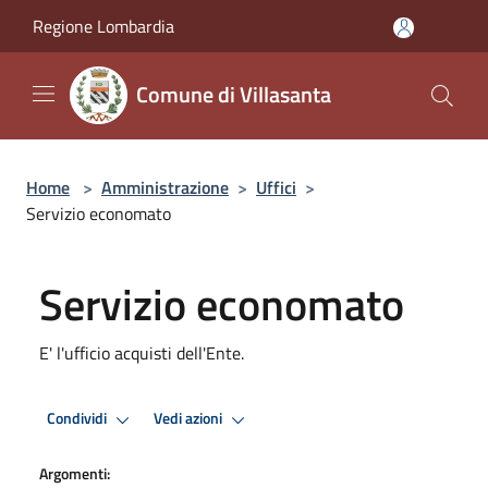
Salta al contenuto principale
Regione Lombardia
Comune di Villasanta
Home
>
Amministrazione
>
Uffici
>
Servizio economato
Servizio economato
E' l'ufficio acquisti dell'Ente.
Condividi
Vedi azioni
Argomenti: