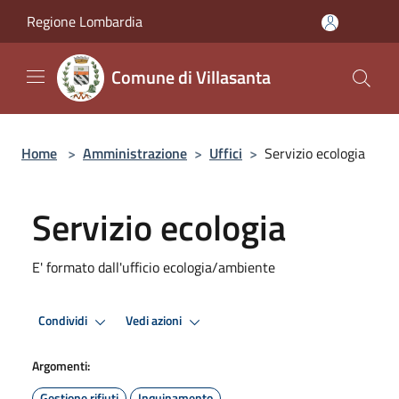
Salta al contenuto principale
Regione Lombardia
Comune di Villasanta
Home
>
Amministrazione
>
Uffici
>
Servizio ecologia
Servizio ecologia
E' formato dall'ufficio ecologia/ambiente
Condividi
Vedi azioni
Argomenti:
Gestione rifiuti
Inquinamento