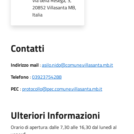
Via della Resega, 3,
20852 Villasanta MB,
Italia
Utili
Contatti
Indirizzo mail
:
asilo.nido@comune.villasanta.mb.it
Telefono
:
03923754288
PEC
:
protocollo@pec.comune.villasanta.mb.it
Ulteriori Informazioni
Orario di apertura: dalle 7,30 alle 16,30 dal lunedì al