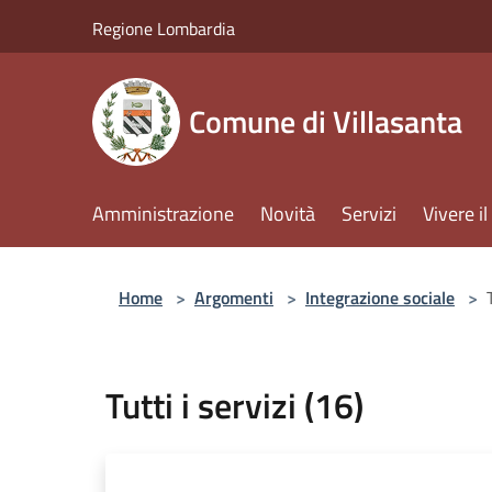
Salta al contenuto principale
Regione Lombardia
Comune di Villasanta
Amministrazione
Novità
Servizi
Vivere 
Home
>
Argomenti
>
Integrazione sociale
>
Tutti i servizi (16)