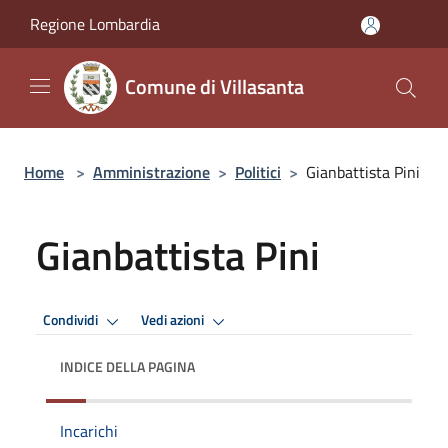
Salta al contenuto principale
Regione Lombardia
Comune di Villasanta
Home
>
Amministrazione
>
Politici
>
Gianbattista Pini
Gianbattista Pini
Condividi
Vedi azioni
INDICE DELLA PAGINA
Incarichi