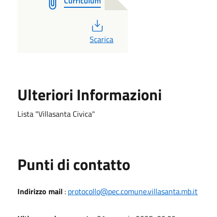
Curriculum
PDF
Scarica
Ulteriori Informazioni
Lista "Villasanta Civica"
Punti di contatto
Indirizzo mail
:
protocollo@pec.comune.villasanta.mb.it