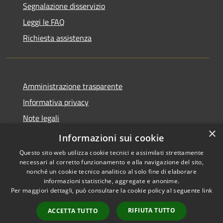
Segnalazione disservizio
Leggi le FAQ
Richiesta assistenza
Amministrazione trasparente
Informativa privacy
Note legali
×
Dichiarazione di accessibilità
Informazioni sui cookie
Questo sito web utilizza cookie tecnici e assimilati strettamente
necessari al corretto funzionamento e alla navigazione del sito,
nonché un cookie tecnico analitico al solo fine di elaborare
informazioni statistiche, aggregate e anonime.
RSS
Copyright © 2026 • Comune di
Per maggiori dettagli, può consultare la cookie policy al seguente
link
Accessibilità
Villasanta • Powered by
Privacy
Municipium
Accesso
•
RIFIUTA TUTTO
ACCETTA TUTTO
Cookie
redazione