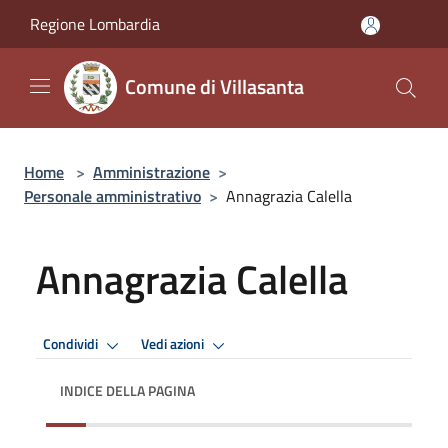
Salta al contenuto principale
Regione Lombardia
Comune di Villasanta
Home
>
Amministrazione
>
Personale amministrativo
>
Annagrazia Calella
Annagrazia Calella
Condividi
Vedi azioni
INDICE DELLA PAGINA