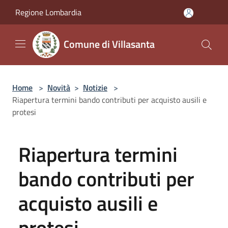
Salta al contenuto principale
Regione Lombardia
Comune di Villasanta
Home
>
Novità
>
Notizie
>
Riapertura termini bando contributi per acquisto ausili e
protesi
Riapertura termini
bando contributi per
acquisto ausili e
protesi