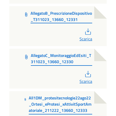
AllegatoB_PrescrizioneDispositivo
_T311023_13660_12331
PDF
Scarica
AllegatoC_MonitoraggioEdEsiti_T
311023_13660_12330
PDF
Scarica
All1DM_protesitecnologie22ago22
_Ortesi_eProtesi_xAttivitSportAm
atoriale_211222_13660_12333