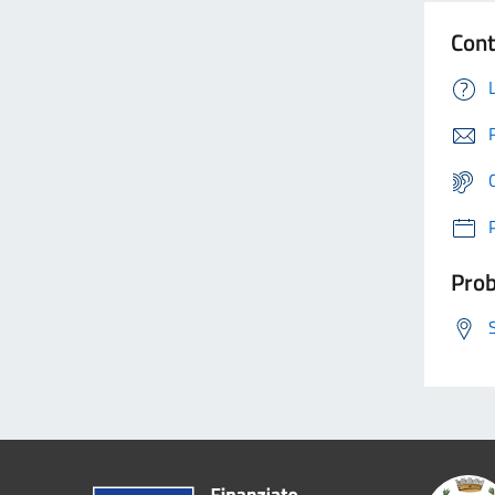
Cont
Prob