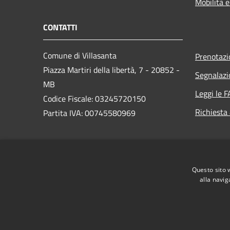
Mobilità e
CONTATTI
Comune di Villasanta
Prenotaz
Piazza Martiri della libertà, 7 - 20852 -
Segnalazi
MB
Leggi le 
Codice Fiscale: 03245720150
Richiesta
Partita IVA: 00745580969
PEC:
protocollo@pec.comune.villasanta.mb.it
Questo sito 
Centralino Unico: +39 039 237541
alla navig