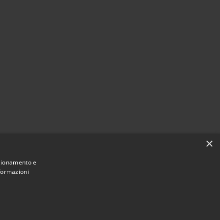
×
nzionamento e
nformazioni