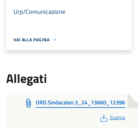
Urp/Comunicazione
VAI ALLA PAGINA
Allegati
ORD.Sindacalen.3_24_13660_12396
PDF
Scarica