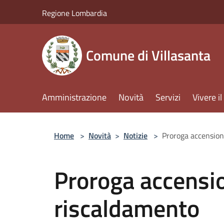
Salta al contenuto principale
Regione Lombardia
Comune di Villasanta
Amministrazione
Novità
Servizi
Vivere 
Home
>
Novità
>
Notizie
>
Proroga accension
Proroga accensio
riscaldamento