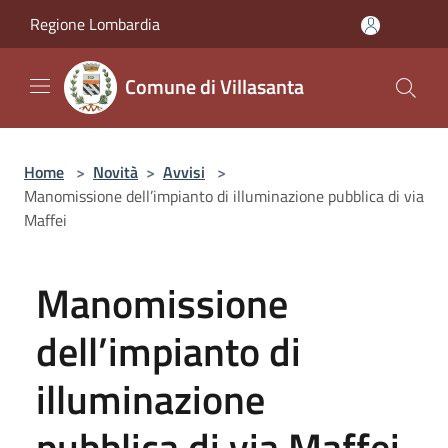
Salta al contenuto principale
Regione Lombardia
Comune di Villasanta
Home
>
Novità
>
Avvisi
>
Manomissione dell’impianto di illuminazione pubblica di via
Maffei
Manomissione
dell’impianto di
illuminazione
pubblica di via Maffei