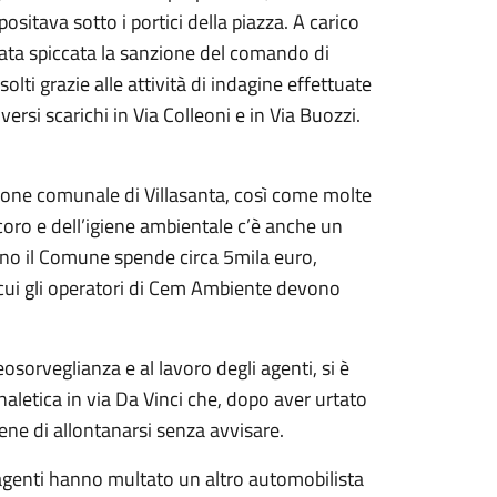
ositava sotto i portici della piazza. A carico
tata spiccata la sanzione del comando di
olti grazie alle attività di indagine effettuate
iversi scarichi in Via Colleoni e in Via Buozzi.
zione comunale di Villasanta, così come molte
decoro e dell’igiene ambientale c’è anche un
nno il Comune spende circa 5mila euro,
in cui gli operatori di Cem Ambiente devono
sorveglianza e al lavoro degli agenti, si è
aletica in via Da Vinci che, dopo aver urtato
ene di allontanarsi senza avvisare.
 agenti hanno multato un altro automobilista