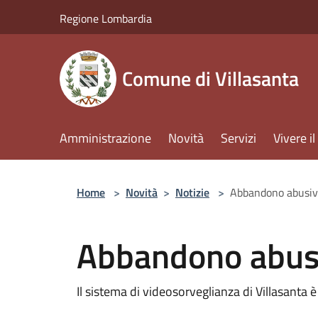
Salta al contenuto principale
Regione Lombardia
Comune di Villasanta
Amministrazione
Novità
Servizi
Vivere 
Home
>
Novità
>
Notizie
>
Abbandono abusivo 
Abbandono abusiv
Il sistema di videosorveglianza di Villasanta 