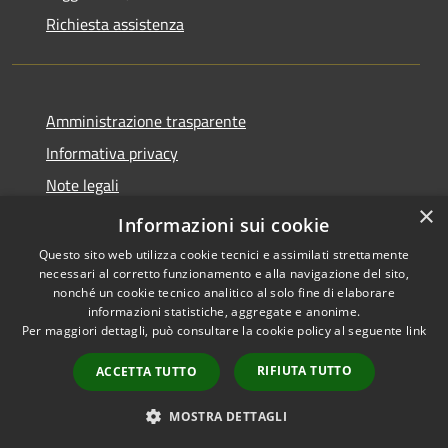
Richiesta assistenza
Amministrazione trasparente
Informativa privacy
Note legali
×
Dichiarazione di accessibilità
Informazioni sui cookie
Questo sito web utilizza cookie tecnici e assimilati strettamente
necessari al corretto funzionamento e alla navigazione del sito,
nonché un cookie tecnico analitico al solo fine di elaborare
informazioni statistiche, aggregate e anonime.
RSS
Copyright © 2026 • Comune di
Per maggiori dettagli, può consultare la cookie policy al seguente
link
Accessibilità
Villasanta • Powered by
Privacy
Municipium
Accesso
•
RIFIUTA TUTTO
ACCETTA TUTTO
Cookie
redazione
Mappa del sito
MOSTRA DETTAGLI