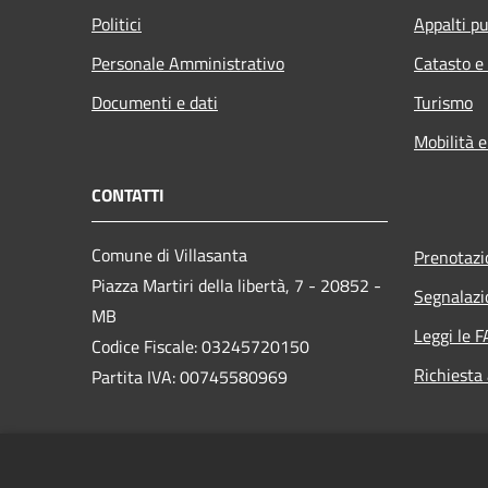
Politici
Appalti pu
Personale Amministrativo
Catasto e
Documenti e dati
Turismo
Mobilità e
CONTATTI
Comune di Villasanta
Prenotaz
Piazza Martiri della libertà, 7 - 20852 -
Segnalazi
MB
Leggi le 
Codice Fiscale: 03245720150
Richiesta
Partita IVA: 00745580969
PEC:
protocollo@pec.comune.villasanta.mb.it