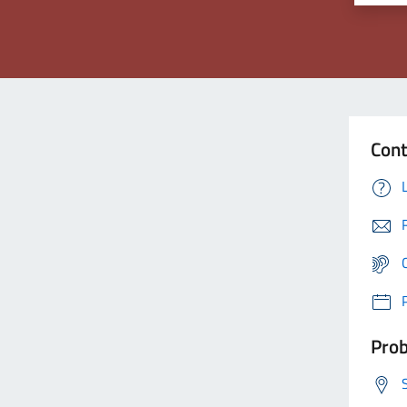
Cont
Prob