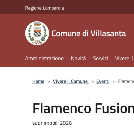
Salta al contenuto principale
Regione Lombardia
Comune di Villasanta
Amministrazione
Novità
Servizi
Vivere 
Home
>
Vivere il Comune
>
Eventi
>
Flamen
Flamenco Fusio
suonimobili 2026