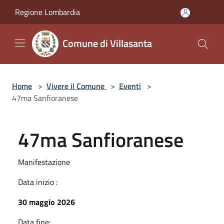
Salta al contenuto principale
Regione Lombardia
Comune di Villasanta
Home
>
Vivere il Comune
>
Eventi
>
47ma Sanfioranese
47ma Sanfioranese
Manifestazione
Data inizio :
30 maggio 2026
Data fine: