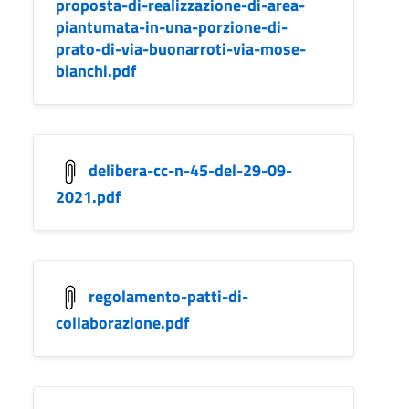
proposta-di-realizzazione-di-area-
piantumata-in-una-porzione-di-
prato-di-via-buonarroti-via-mose-
bianchi.pdf
delibera-cc-n-45-del-29-09-
2021.pdf
regolamento-patti-di-
collaborazione.pdf